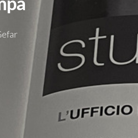
mpa
Gefar