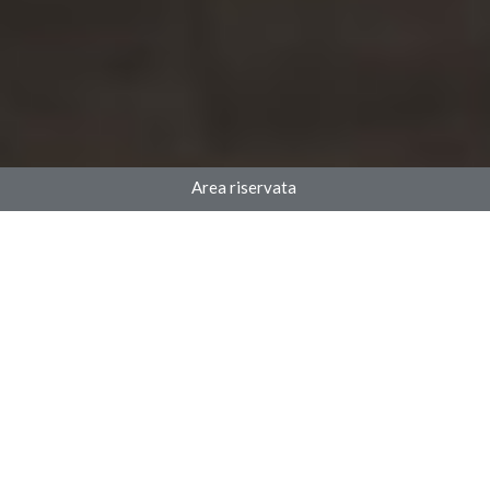
Area riservata
chi siamo
Lo Studio Gefar StP (Società tra Professionisti), si occupa di
gestione del personale e consulenza del lavoro. Attraverso la
sinergia con Gefar Services fornisce a imprese e studi un
importante supporto tecnico-professionale. ►
[
La
nostra storia]