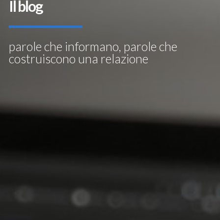
Il blog
parole che informano, parole che
costruiscono una relazione